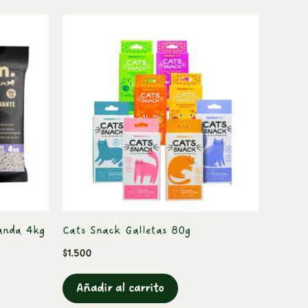
te
oducto
ne
ltiples
iantes.
s
ciones
eden
gir
anda 4kg
Cats Snack Galletas 80g
$
1.500
gina
Añadir al carrito
oducto