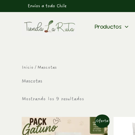
Ordenado
Ir
Envíos a todo Chile
por
al
los
últimos
contenido
Productos
Inicio
/ Mascotas
Mascotas
Mostrando los 9 resultados
El
El
¡Oferta!
precio
precio
original
actual