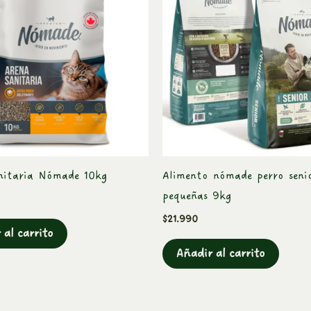
nitaria Nómade 10kg
Alimento nómade perro seni
pequeñas 9kg
$
21.990
 al carrito
Añadir al carrito