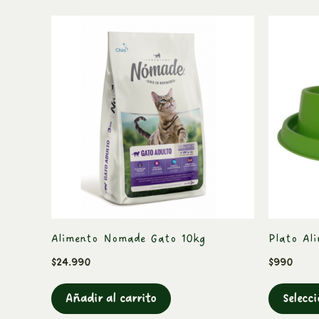
Alimento Nomade Gato 10kg
Plato Al
$
24.990
$
990
Añadir al carrito
Selecc