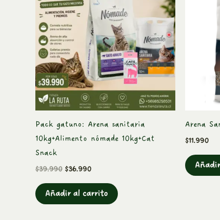
era:
es:
$39.990.
$36.990.
Pack gatuno: Arena sanitaria
Arena Sa
10kg+Alimento nómade 10kg+Cat
$
11.990
Snack
Añadir
$
39.990
$
36.990
Añadir al carrito