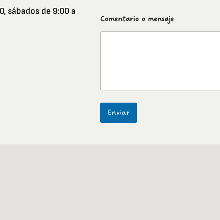
0,
sábados de 9:00 a
o
Comentario o mensaje
m
e
n
s
a
j
e
C
o
m
Enviar
e
n
t
a
r
i
o