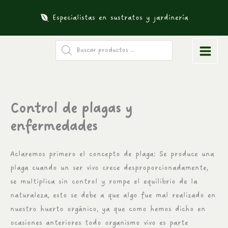
Ir
Especialistas en sustratos y jardinería
al
contenido
Búsqueda
de
productos
Control de plagas y
enfermedades
Aclaremos primero el concepto de plaga: Se produce una
plaga cuando un ser vivo crece desproporcionadamente,
se multiplica sin control y rompe el equilibrio de la
naturaleza, esto se debe a que algo fue mal realizado en
nuestro huerto orgánico, ya que como hemos dicho en
ocasiones anteriores todo organismo vivo es parte