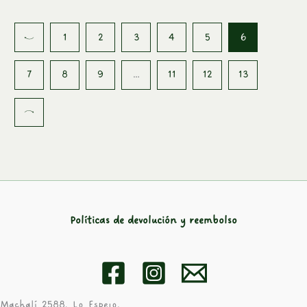
producto
produc
←
1
2
3
4
5
6
7
8
9
…
11
12
13
→
Políticas de devolución y reembolso
Machalí 2588, Lo Espejo.