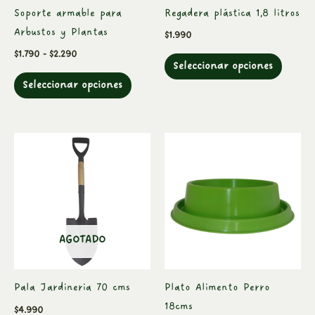
Soporte armable para
Regadera plástica 1,8 litros
pueden
pueden
Arbustos y Plantas
$
1.990
elegir
elegir
$
1.790
-
$
2.290
en
en
Seleccionar opciones
la
la
Seleccionar opciones
página
página
de
de
producto
produc
Este
produc
tiene
múltipl
variant
Las
AGOTADO
opcion
se
Pala Jardineria 70 cms
Plato Alimento Perro
pueden
18cms
$
4.990
elegir