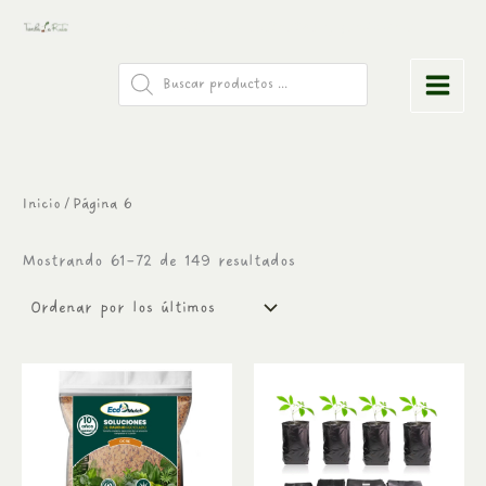
Ordenado
Ir
por
Especialistas en sustratos y jardinería
al
los
últimos
Búsqueda
contenido
de
productos
Inicio
/ Página 6
Mostrando 61–72 de 149 resultados
Rango
Este
Este
de
producto
produc
precios:
tiene
desde
tiene
$270
múltiples
múltipl
hasta