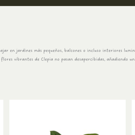
jar en jardines más pequeños, balcones o incluso interiores lumin
flores vibrantes de Clepia no pasan desapercibidas, añadiendo un 