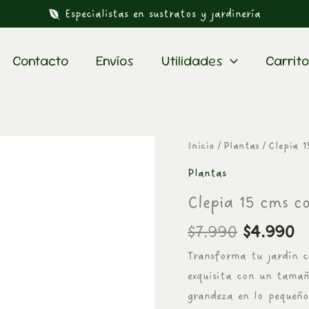
Especialistas en sustratos y jardinería
Contacto
Envíos
Utilidades
Carrito
El
El
Clepia
Inicio
/
Plantas
/ Clepia 
precio
p
15
Plantas
original
a
cms
Clepia 15 cms c
era:
es
con
$7.990.
$
Colgador
$
7.990
$
4.990
cantidad
Transforma tu jardín c
exquisita con un tamañ
grandeza en lo pequeño