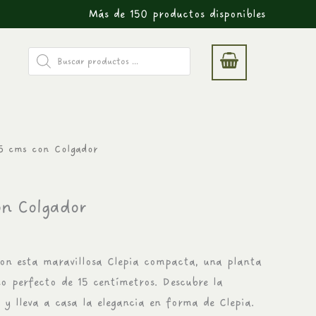
Más de 150 productos disponibles
Búsqueda
de
productos
15 cms con Colgador
recio
ctual
on Colgador
:
4.990.
on esta maravillosa Clepia compacta, una planta
o perfecto de 15 centímetros. Descubre la
 y lleva a casa la elegancia en forma de Clepia.