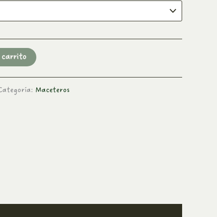
 carrito
Categoría:
Maceteros