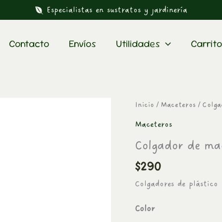
Especialistas en sustratos y jardinería
Contacto
Envíos
Utilidades
Carrito
Colgador
Inicio
/
Maceteros
/ Colga
de
Maceteros
maceteros
Colgador de mac
colores
cantidad
$
290
Colgadores de plástico 
Color