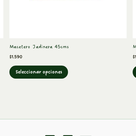
elegir
en
la
página
de
Macetero Jadinera 45cms
M
producto
$
1.590
$
Seleccionar opciones