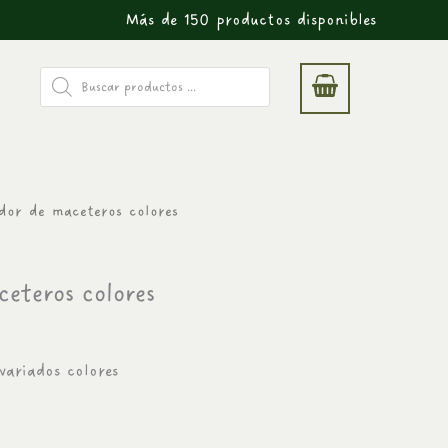
Más de 150 productos disponibles
Búsqueda
de
productos
dor de maceteros colores
eteros colores
variados colores