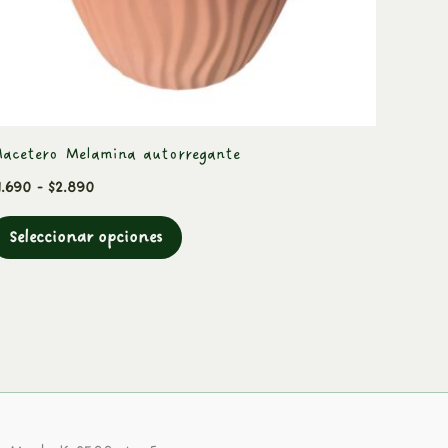
elegir
en
la
página
de
acetero Melamina autorregante
producto
1.690
-
$
2.890
Seleccionar opciones