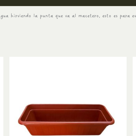
gua hirviendo la punta que va al macetero, esto es para ev
Este
producto
tiene
múltiples
variantes.
Las
opciones
se
pueden