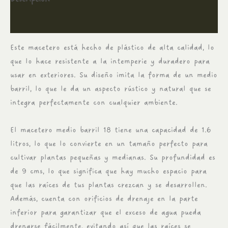
Información adicional
Este macetero está hecho de plástico de alta calidad, lo
que lo hace resistente a la intemperie y duradero para
usar en exteriores. Su diseño imita la forma de un medio
barril, lo que le da un aspecto rústico y natural que se
integra perfectamente con cualquier ambiente.
El macetero medio barril 18 tiene una capacidad de 1.6
litros, lo que lo convierte en un tamaño perfecto para
cultivar plantas pequeñas y medianas. Su profundidad es
de 9 cms, lo que significa que hay mucho espacio para
que las raíces de tus plantas crezcan y se desarrollen.
Además, cuenta con orificios de drenaje en la parte
inferior para garantizar que el exceso de agua pueda
drenarse fácilmente, evitando así que las raíces se