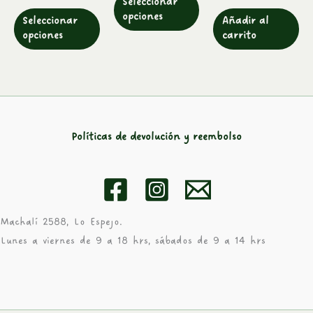
Seleccionar
elegir
elegir
opciones
Seleccionar
Añadir al
en
en
opciones
carrito
la
la
página
página
de
de
producto
producto
Políticas de devolución y reembolso
Machalí 2588, Lo Espejo.
Lunes a viernes de 9 a 18 hrs, sábados de 9 a 14 hrs