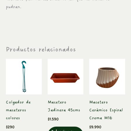
pudran.
Productos relacionados
Este
Este
producto
producto
tiene
tiene
múltiples
múltiples
variantes.
variantes.
Las
Las
Colgador de
Macetero
Macetero
opciones
opciones
maceteros
Jadinera 45cms
Cerámico Espiral
se
se
colores
Crema M16
$
1.590
pueden
pueden
$
290
$
9.990