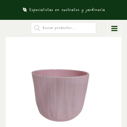
Ir
Especialistas en sustratos y jardinería
al
contenido
Búsqueda
de
productos