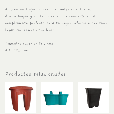
Añaden un toque moderno a cualquier entorno. Su
diseño limpio y contemporáneo los convierte en el
complemento perfecto para tu hogar, oficina o cualquier
lugar que desees embellecer.
Diametro superior 12,5 cms
Alto 12,5 cms
Productos relacionados
Rango
Este
Este
Est
de
producto
producto
pr
precios:
tiene
tiene
desde
tie
$950
múltiples
múltiples
múl
hasta
variantes.
variantes.
var
$2.990