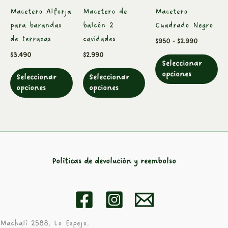
Las
Las
La
Macetero Alforja
Macetero de
Macetero
opciones
opciones
op
para barandas
balcón 2
Cuadrado Negro
se
se
se
de terrazas
cavidades
$
950
-
$
2.990
pueden
pueden
pu
$
3.490
$
2.990
Seleccionar
elegir
elegir
ele
opciones
Seleccionar
Seleccionar
en
en
en
opciones
opciones
la
la
la
página
página
pá
de
de
de
producto
producto
pr
Políticas de devolución y reembolso
Machalí 2588, Lo Espejo.