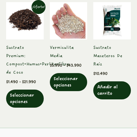
Rango
Rango
Este
Este
¡Oferta!
de
de
producto
producto
precios:
precios:
desde
tiene
desde
tiene
$1.490
$5.990
múltiples
múltiples
hasta
hasta
variantes.
variantes.
$21.990
$43.990
Las
Las
Sustrato
Vermiculita
Sustrato
opciones
opciones
Premium:
Media
Maceteros De
se
se
Compost+Humus+Perlita+Fibra
Raíz
$
5.990
-
$
43.990
pueden
pueden
de Coco
$
10.490
Seleccionar
elegir
elegir
$
1.490
-
$
21.990
opciones
Añadir al
en
en
carrito
Seleccionar
la
la
opciones
página
página
de
de
producto
producto