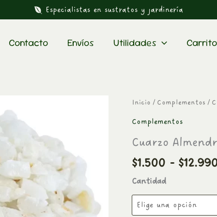
Especialistas en sustratos y jardinería
Contacto
Envíos
Utilidades
Carrito
Cuarzo
Inicio
/
Complementos
/ C
Almendra
Complementos
cantidad
Cuarzo Almend
$
1.500
-
$
12.99
Cantidad