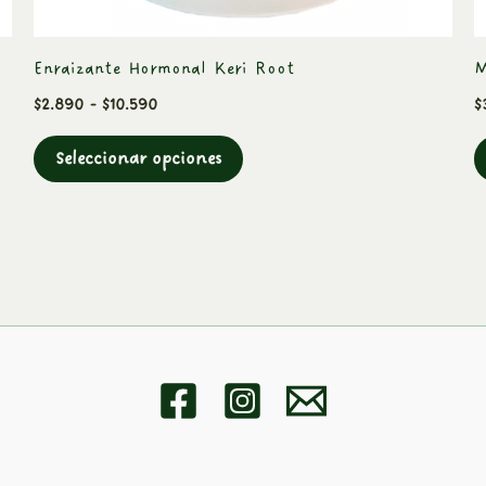
página
de
Enraizante Hormonal Keri Root
M
producto
$
2.890
-
$
10.590
$
Seleccionar opciones