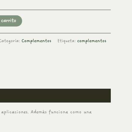
 carrito
Categoría:
Complementos
Etiqueta:
complementos
as aplicaciones. Además funciona como una