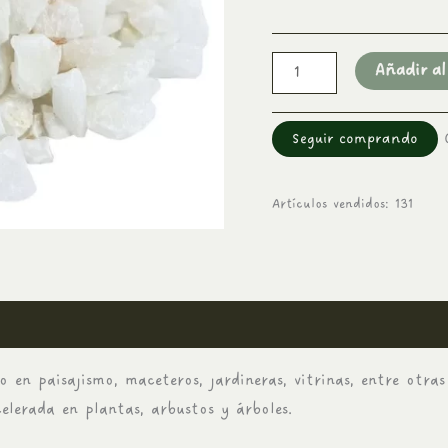
Añadir al
Seguir comprando
Artículos vendidos: 131
ones (0)
 en paisajismo, maceteros, jardineras, vitrinas, entre otr
elerada en plantas, arbustos y árboles.