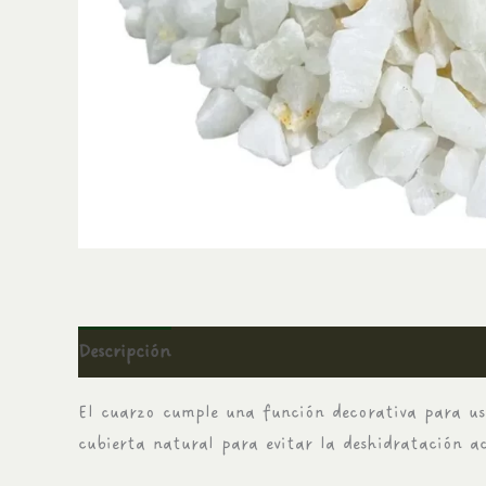
Descripción
Información adicional
Valoraci
El cuarzo cumple una función decorativa para uso
cubierta natural para evitar la deshidratación ac