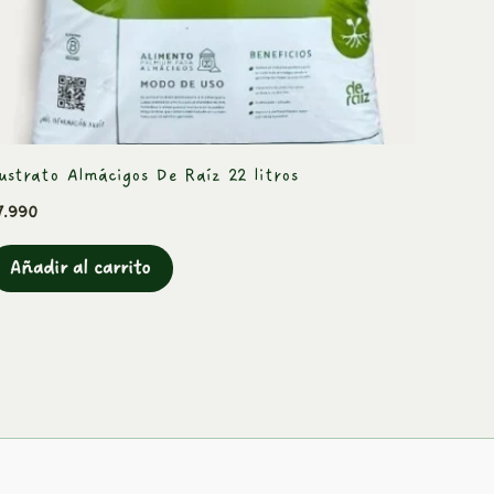
ustrato Almácigos De Raíz 22 litros
7.990
Añadir al carrito