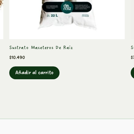
Sustrato Maceteros De Raíz
S
$
10.490
$
Añadir al carrito