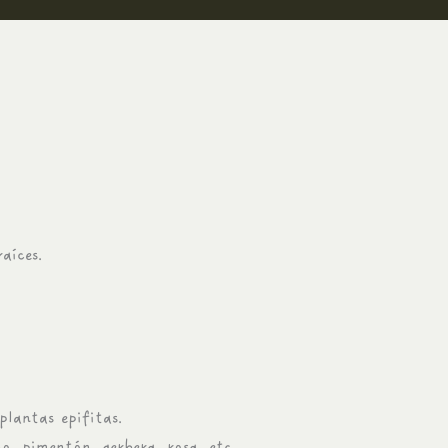
aíces.
plantas epifitas.
, pimentón, gerbera, rosa, etc.