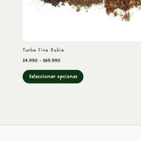
elegir
en
la
página
de
Turba Fina Rubia
producto
$
4.990
-
$
69.990
Seleccionar opciones