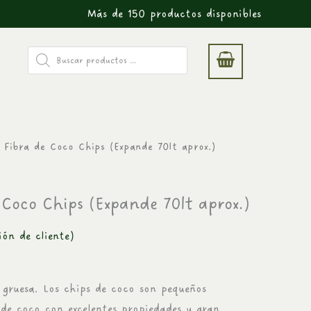
Más de 150 productos disponibles
Búsqueda
de
productos
El
e Fibra de Coco Chips (Expande 70lt aprox.)
precio
l
actual
 Coco Chips (Expande 70lt aprox.)
es:
.
$11.990.
ón de cliente)
 gruesa. Los chips de coco son pequeños
de coco con excelentes propiedades y gran